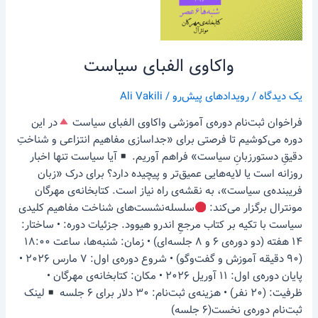
واکاوی الفبای سیاست
یک دیدگاه
/
رویدادهای پیش‌رو
/
Ali Vakili
فراخوان ثبت‌نام دوره‌ی آموزشی واکاوی الفبای سیاست
در این
دوره می‌کوشیم تا فرصتی برای «جداسازی مفاهیم انتزاعی و شناختِ
دقیقِ دستورزبانِ سیاست» فراهم آوریم.
آیا سیاست تنها اخبار
روزانه است یا لایه‌هایی عمیق‌تر و پیچیده دارد؟ برای درک «زبان
فریبنده‌ی سیاست»، به نقشه‌ی راه نیاز است. کتابخانه‌ی مهرگان
مونترال برگزار می‌کند:
سلسله‌نشست‌های شناخت مفاهیم کلیدی
سیاست با تکیه بر کتاب مرجعِ اندرو هیوود. جزئیات دوره: • ساختار:
۱۴ هفته (دو دوره‌ی ۶ و ۸ جلسه‌ای) • زمان: شنبه‌ها، ساعت ۱۸:۰۰
(۹۰ دقیقه آموزش و گفت‌وگو) • شروع دوره‌ی اول: ۷ مارس ۲۰۲۶ •
پایان دوره‌ی اول: ۱۱ آوریل ۲۰۲۶ • مکان: کتابخانه‌ی مهرگان •
ظرفیت: (۲۰ نفر) • هزینه‌ی ثبت‌نام: ۳۰ دلار برای ۶ جلسه
لینک
ثبت‌نام دوره‌ی نخست(۶ جلسه)