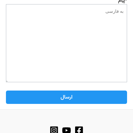
*پیام