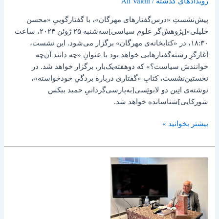
رویدادهای گذشته
/
Ali Vakili
پیش‌نشستِ «درس‌گفتارهای مهرگان»، با گفتارگوییِ «محسن
خلیلی»[پژوهش‌گر علوم سیاسی]سه‌شنبه ۲۵ ژوئن ۲۰۲۴، ساعت
۱۸:۳۰، در «کتابخانه‌ی مهرگان» برگزار می‌شود. این نشست،
آغازگرِ رشته‌گفتارهایی خواهد بود با عنوانِ «چه دانند آن‌چه
خوانندش سیاست؟» که دوهفته‌یک‌بار، برگزار خواهد شد. در
نخستین‌نشست، کتابِ «گفتاری دربارۀ بردگیِ خودخواسته»،
نوشته‌ی اتِین دو لابوئِسی[به‌پارسی‌گردانیِ حمید بیکس
شورکایی]شناسانده خواهد شد.
بیشتر بخوانید »
گزارش
تصویری
نشست
«حافظ
و