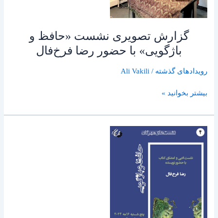
باژگویی»
با
حضور
گزارش تصویری نشست «حافظ و
رضا
باژگویی» با حضور رضا فرخ‌فال
فرخ‌فال
رویدادهای گذشته
/
Ali Vakili
بیشتر بخوانید »
حافظ
و
فرخ‌فال
در
مهرگان