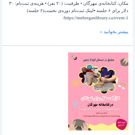
مکان: کتابخانه‌ی مهرگان • ظرفیت: (۲۰ نفر) • هزینه‌ی ثبت‌نام: ۳۰
دلار برای ۶ جلسه ▪️لینک ثبت‌نام دوره‌ی نخست(۶ جلسه)
https://mehreganlibrary.ca/event-1/
بیشتر بخوانید »
کارگاه
سفالگری
برای
کودکان