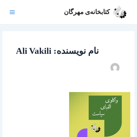
رش
Main
ه
کتابخانه‌ی مهرگان
Menu
حتوا
نام نویسنده: Ali Vakili
واکاوی
الفبای
سیاست