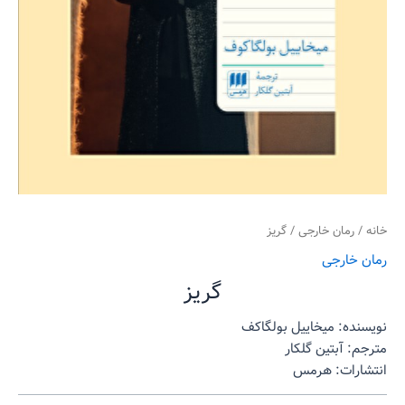
خانه
/
رمان خارجی
/ گریز
رمان خارجی
گریز
نویسنده: میخاییل بولگاکف
مترجم: آبتین گلکار
انتشارات: هرمس