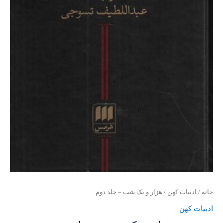
خانه
/
ادبیات کهن
/ هزار و یک شب – جلد دوم
ادبیات کهن