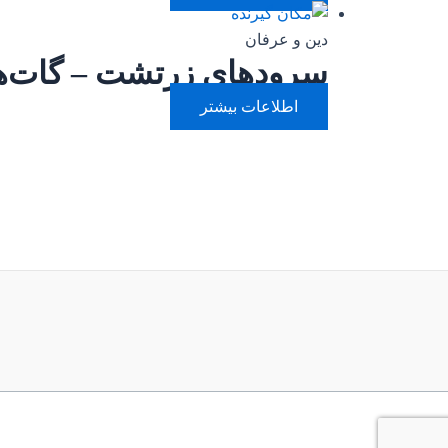
دین و عرفان
سرودهای زرتشت – گات‌ه
اطلاعات بیشتر