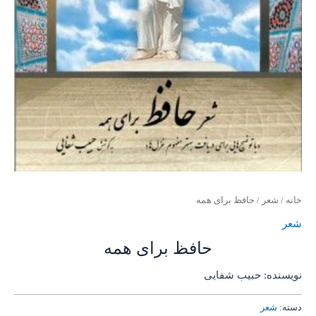
خانه
/
شعر
/ حافظ برای همه
شعر
حافظ برای همه
نویسنده: حبیب شفایی
دسته:
شعر