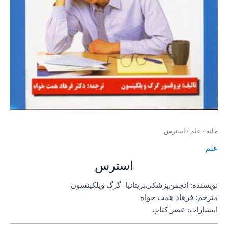
خانه
/
علم
/ استرس
علم
استرس
نویسنده: انجمن‌پزشکی‌‌بریتانیا- گرگ ویلکینسون
مترجم: فرهاد همت خواه
انتشارات: عصر کتاب