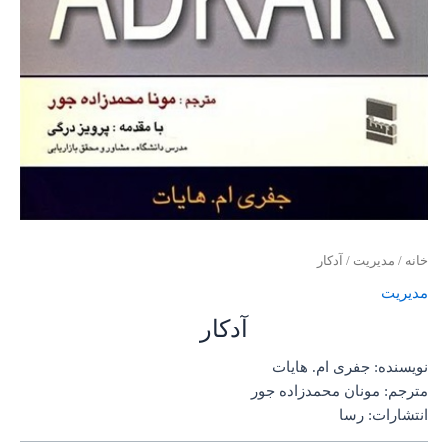
خانه
/
مدیریت
/ آدکار
مدیریت
آدکار
نویسنده: جفری ام. هایات
مترجم: مونان محمدزاده جور
انتشارات: رسا