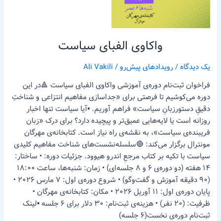
واکاوی الفبای سیاست
یک دیدگاه
/
رویدادهای پیش‌رو
/
Ali Vakili
فراخوان ثبت‌نام دوره‌ی آموزشی واکاوی الفبای سیاست 🔺در این
دوره می‌کوشیم تا فرصتی برای «جداسازی مفاهیم انتزاعی و شناختِ
دقیقِ دستورزبانِ سیاست» فراهم آوریم. ▪️آیا سیاست تنها اخبار
روزانه است یا لایه‌هایی عمیق‌تر و پیچیده دارد؟ برای درک «زبان
فریبنده‌ی سیاست»، به نقشه‌ی راه نیاز است. کتابخانه‌ی مهرگان
مونترال برگزار می‌کند: 🔴سلسله‌نشست‌های شناخت مفاهیم کلیدی
سیاست با تکیه بر کتاب مرجعِ اندرو هیوود. جزئیات دوره: • ساختار:
۱۴ هفته (دو دوره‌ی ۶ و ۸ جلسه‌ای) • زمان: شنبه‌ها، ساعت ۱۸:۰۰
(۹۰ دقیقه آموزش و گفت‌وگو) • شروع دوره‌ی اول: ۷ مارس ۲۰۲۶ •
پایان دوره‌ی اول: ۱۱ آوریل ۲۰۲۶ • مکان: کتابخانه‌ی مهرگان •
ظرفیت: (۲۰ نفر) • هزینه‌ی ثبت‌نام: ۳۰ دلار برای ۶ جلسه ▪️لینک
ثبت‌نام دوره‌ی نخست(۶ جلسه)