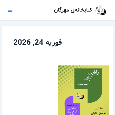
رش
Main
کتابخانه‌ی مهرگان
ه
Menu
حتوا
فوریه 24, 2026
واکاوی
الفبای
سیاست