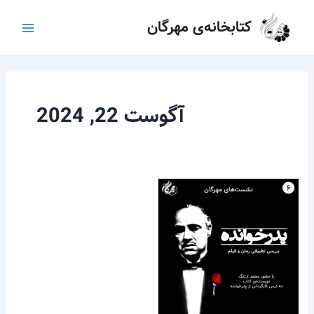
رش
Main
کتابخانه‌ی مهرگان
ه
Menu
حتوا
آگوست 22, 2024
بررسی
تطبیقی
رمان
و
فیلم
پدرخوانده