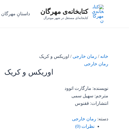
رش
کتابخانه‌ی مهرگان
ه
داستانِ مهرگان
حتوا
کتابخانه‌ای مستقل در شهر مونترآل
خانه
/
رمان خارجی
/ اوریکس و کریک
رمان خارجی
اوریکس و کریک
نویسنده: مارگارت اتوود
مترجم: سهیل سمی
انتشارات: ققنوس
دسته:
رمان خارجی
نظرات (0)