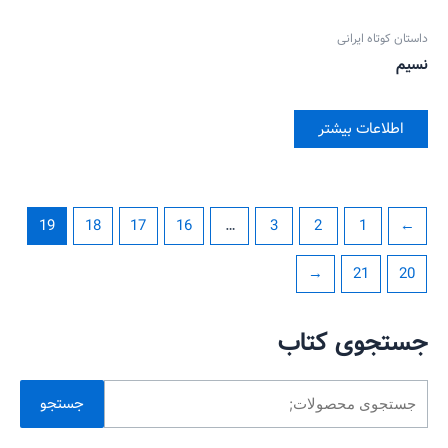
داستان کوتاه ایرانی
نسیم
اطلاعات بیشتر
19
18
17
16
…
3
2
1
→
←
21
20
جستجوی کتاب
جستجو