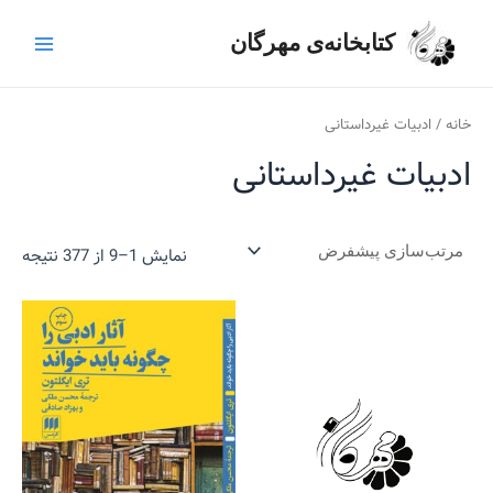
رش
ج
Main
ه
کتابخانه‌ی مهرگان
س
Menu
حتوا
ت
ج
خانه
/ ادبیات غیرداستانی
و
ادبیات غیرداستانی
ب
ر
ا
نمایش 1–9 از 377 نتیجه
ی
: